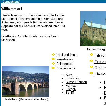
Willkommen !
Deutschland ist nicht nur das Land der Dichter
und Denker, sondern auch der Bierbrauer und
Autobauer, und gerade für die letzteren beiden
Aspekte hat die Republik im Ausland ihren Ruf
weg.
Goethe und Schiller würden sich im Grab
umdrehen.
Die Wartburg 
Land und Leute
Litera
Reisefakten
Freize
Reisewetter
Reise
Livewebcams
Live
Auto
Eisenbahn
Busse+Bahnen
Fahrrad
Fliegen
Schiff
Heidelberg (Baden-Württemberg)