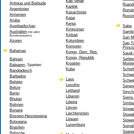
Kap Verde
Antigua und Barbuda
Ruand
Karibik
Argentinien
Rumän
Kasachstan
Armenien
Russis
Katar
Aruba
Kenia
Aserbaidschan
Saba
Kirgisistan
Australien
Sambi
(mit allen
Kiribati
Bundesstaaten)
San M
Azoren
Kolumbien
Sao T
Komoren
Princi
Bahamas
Kongo, Dem. Rep.
Saudi-
Kongo, Republik
Serbie
Bahrain
Kroatien
Monte
Balearen
, Spanien
Kuba
Schott
Bangladesch
Schwe
Barbados
Laos
Schwe
Belgien
Lesotho
Seneg
Belize
Lettland
Seych
Benin
Libanon
Sierra
Bhutan
Liberia
Simba
Bolivien
Libyen
Singa
Bonaire
Liechtenstein
Slowa
Bosnien-Herzegowina
Litauen
Slowe
Botswana
Luxemburg
Somal
Brasilien
Spani
Britische