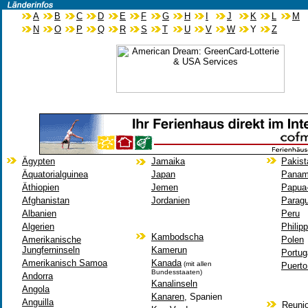
A
B
C
D
E
F
G
H
I
J
K
L
M
N
O
P
Q
R
S
T
U
V
W
Y
Z
Ägypten
Jamaika
Pakist
Äquatorialguinea
Japan
Pana
Äthiopien
Jemen
Papua
Afghanistan
Jordanien
Parag
Albanien
Peru
Algerien
Philip
Kambodscha
Amerikanische
Polen
Jungferninseln
Kamerun
Portug
Amerikanisch Samoa
Kanada
(mit allen
Puerto
Bundesstaaten)
Andorra
Kanalinseln
Angola
Kanaren
, Spanien
Anguilla
Reuni