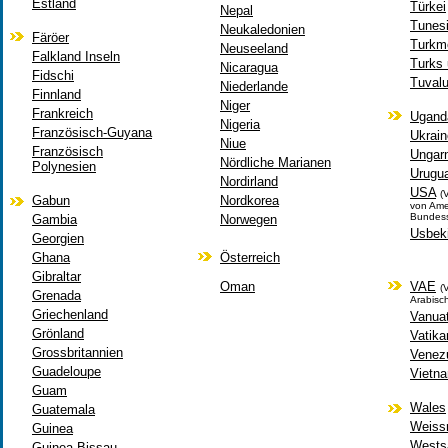
Estland
Türkei
Nepal
Tunes
Neukaledonien
Färöer
Turkm
Neuseeland
Falkland Inseln
Turks
Nicaragua
Fidschi
Tuval
Niederlande
Finnland
Niger
Frankreich
Ugand
Nigeria
Französisch-Guyana
Ukrain
Niue
Französisch
Ungar
Nördliche Marianen
Polynesien
Urugu
Nordirland
USA
(
Gabun
Nordkorea
von Amer
Bundess
Gambia
Norwegen
Usbek
Georgien
Ghana
Österreich
Gibraltar
Oman
VAE
(
Grenada
Arabisc
Griechenland
Vanua
Grönland
Vatika
Grossbritannien
Venez
Guadeloupe
Vietn
Guam
Wales
Guatemala
Weiss
Guinea
West
Guinea-Bissau