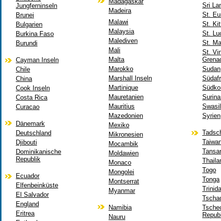
Madagaskar
Sri La
Jungferninseln
Madeira
St. Eu
Brunei
Malawi
St. Ki
Bulgarien
Malaysia
St. Lu
Burkina Faso
Malediven
St. Ma
Burundi
Mali
St. Vi
Malta
Grena
Cayman Inseln
Marokko
Sudan
Chile
Marshall Inseln
Südafr
China
Martinique
Südko
Cook Inseln
Mauretanien
Surin
Costa Rica
Mauritius
Swasi
Curacao
Mazedonien
Syrien
Dänemark
Mexiko
Tadsch
Deutschland
Mikronesien
Taiwa
Djibouti
Mocambik
Tansa
Dominikanische
Moldawien
Republik
Thaila
Monaco
Togo
Mongolei
Ecuador
Tonga
Montserrat
Elfenbeinküste
Trinid
Myanmar
El Salvador
Tscha
England
Namibia
Tsche
Eritrea
Republ
Nauru